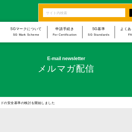
SGマークについて
申請手続き
SG基準
よくあ
SG Mark Scheme
For Certification
SG Standards
F
n
SGマーク制度・SG基準
申請手続き
製品一覧
E-mail newsletter
SG Mark Scheme
Procedures for Applications/
List of Products
メルマガ配信
Notifications
手続き・規程類について
乳幼児用品
オンライン申請
The Rules and Procedures
福祉用具
Online Applications/Notifications
SGマーク賠償制度
家具・家庭用品
SG Mark Compensation Scheme
タンドの安全基準の検討を開始しました
台所用品
スポーツ･レジャー用
家庭用フィットネス用