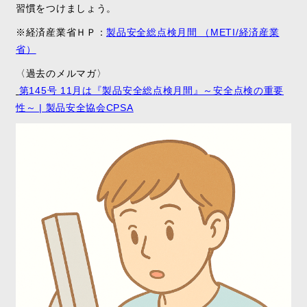
習慣をつけましょう。
※経済産業省ＨＰ：
製品安全総点検月間 （METI/経済産業
省）
〈過去のメルマガ〉
第145号 11月は『製品安全総点検月間』～安全点検の重要
性～ | 製品安全協会CPSA