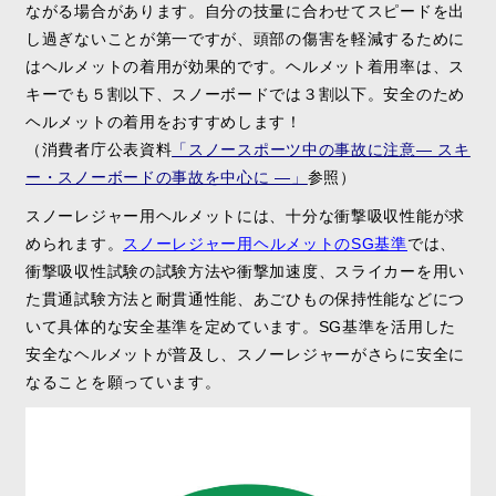
ながる場合があります。自分の技量に合わせてスピードを出
し過ぎないことが第一ですが、頭部の傷害を軽減するために
はヘルメットの着用が効果的です。ヘルメット着用率は、ス
キーでも５割以下、スノーボードでは３割以下。安全のため
ヘルメットの着用をおすすめします！
（消費者庁公表資料
「スノースポーツ中の事故に注意― スキ
ー・スノーボードの事故を中心に ―」
参照）
スノーレジャー用ヘルメットには、十分な衝撃吸収性能が求
められます。
スノーレジャー用ヘルメットのSG基準
では、
衝撃吸収性試験の試験方法や衝撃加速度、スライカーを用い
た貫通試験方法と耐貫通性能、あごひもの保持性能などにつ
いて具体的な安全基準を定めています。SG基準を活用した
安全なヘルメットが普及し、スノーレジャーがさらに安全に
なることを願っています。