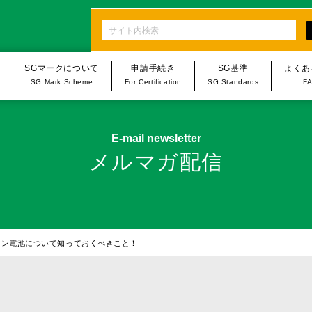
SGマークについて
申請手続き
SG基準
よくあ
SG Mark Scheme
For Certification
SG Standards
F
n
SGマーク制度・SG基準
申請手続き
製品一覧
E-mail newsletter
SG Mark Scheme
Procedures for Applications/
List of Products
メルマガ配信
Notifications
手続き・規程類について
乳幼児用品
オンライン申請
The Rules and Procedures
福祉用具
Online Applications/Notifications
SGマーク賠償制度
家具・家庭用品
SG Mark Compensation Scheme
イオン電池について知っておくべきこと！
台所用品
スポーツ･レジャー用
家庭用フィットネス用