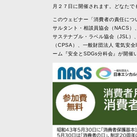
月２７日に開催されます。どなたで
このウェビナー「消費者の責任につい
サルタント・相談員協会（N
ACS）
サステナブル・ラベル協会（JSL）
（CPSA）、一般財団法人 電気安
ーム『安全とSDGs分科会』が開催