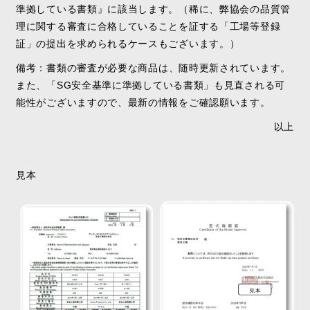
準拠している書類』に該当します。（稀に、弊協会の品質管
理に関する審査に合格していることを証する「工場等登録
証」の提出を求められるケースもございます。）
備
考：
書類の審査が必要な商品は、随時更新され
ています。
また、
「
SG
安全基準に準拠している書
類
」
も見直される可
能性がございますので、最新の情報
を
ご確認願います。
以上
見本