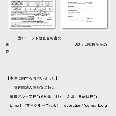
図
1
：
ロット検査合格書
の
例 図2：型式確認証の
例
【本件に関するお問い合わせ】
一般
財団法人製品安全協会
業務グループ
担当者
松田
（利）
、
永田、各品目担当
E-mail （業務グループ代表）
operation@sg-mark.org