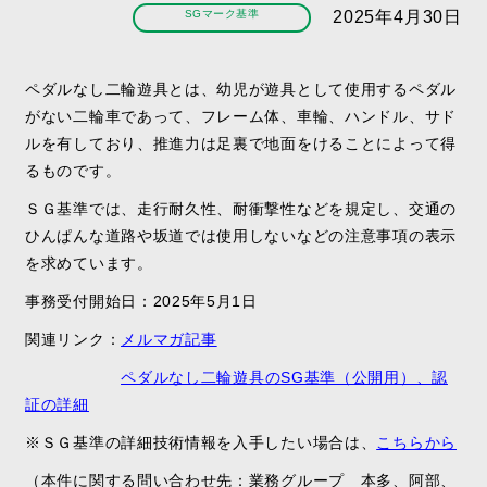
SGマーク基準
2025年4月30日
ペダルなし二輪遊具とは、幼児が遊具として使用するペダル
がない二輪車であって、フレーム体、車輪、ハンドル、サド
ルを有しており、推進力は足裏で地面をけることによって得
るものです。
ＳＧ基準では、走行耐久性、耐衝撃性などを規定し、交通の
ひんぱんな道路や坂道では使用しないなどの注意事項の表示
を求めています。
事務受付開始日：2025年5月1日
関連リンク：
メルマガ記事
ペダルなし二輪遊具のSG基準（公開用）、認
証の詳細
※ＳＧ基準の詳細技術情報を入手したい場合は、
こちらから
（本件に関する問い合わせ先：業務グループ 本多、阿部、