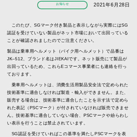
お知らせ
2021年6月28日
このたび、
SG
マーク付き製品と表示しながら実際には
SG
認証を受けていな
い製品がネット市場において出回っている
ことが確認されましたのでご注意く
ださい。
製品は乗車用ヘルメット（バイク用ヘルメット）で品番は
JK
–
512
、ブランド名
は
JIEKAI
です。ネット販売にて製品が
出回っているため、これら
E
コマース
事業者にも連絡を行っ
ております。
乗車用ヘルメットは、消費生活用製品安全法で定められた
技術基準に適合し
なければ製造・輸入ができません。また、
販売する場合は、技術基準に適合した
ことを示す法で定めら
れた表記（
PSC
マーク）が付されていなければ販売でき
ませ
ん。技術基準に適合していない場合、
PSC
マークや紛らわし
い表示を行う
ことは禁止されています。
SG
認証を受けていればこの基準を満たし
PSC
マークを表