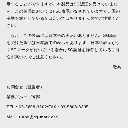
示することができ
ますが、本製品は
SG
認証を受けていませ
ん。この製品においては
PSC
表示が
なされていますが、国の
基準を満たしているかは定かではありま
せんのでご注
意くだ
さい。
なお、この製品には日本語の表示がありません。
SG
認証
を受けた製品は日本
語での表示があります。日本語表示がな
く
SG
マークが付いている場合は
SG
認
証を詐称している可能
性が高いのでご注意ください。
敬具
お問合せ（担当者）
業務グループ
阿部
TEL：
03-5808-3302
/FAX：03-5808-3305
Mail：
t-abe@sg-mark.org