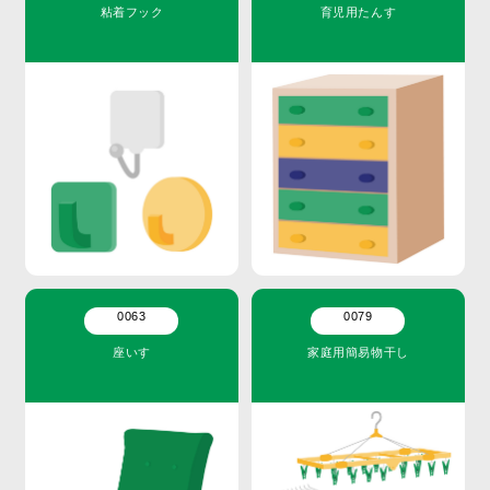
粘着フック
育児用たんす
0063
0079
座いす
家庭用簡易物干し