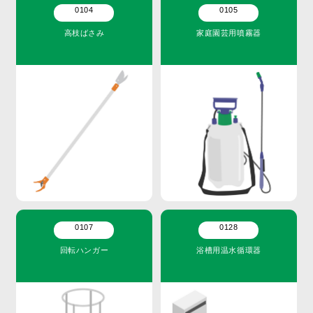
0104
0105
高枝ばさみ
家庭園芸用噴霧器
0107
0128
回転ハンガー
浴槽用温水循環器