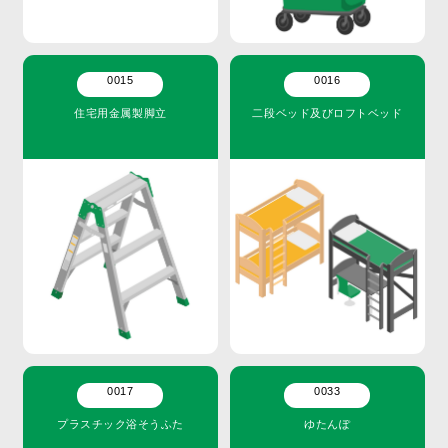
0015
0016
住宅用金属製脚立
二段ベッド及びロフトベッド
0017
0033
プラスチック浴そうふた
ゆたんぽ