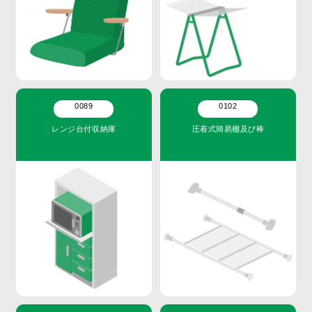
0089
0102
レンジ台付収納庫
圧着式簡易棚及び棒