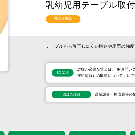
乳幼児用テーブル取
自転車・自動車用品
その他
乳幼児用品
休止品目
テーブルから落下しにくい構造や座面の強度
詳細が必要な場合は、HPお問
SG基準
技術情報）の取得について」にて
必要設備・検査費等の
認証の詳細
品