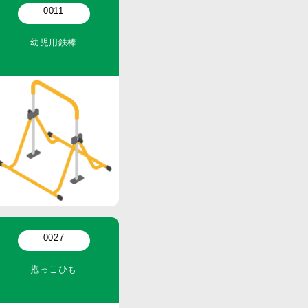
0011
幼児用鉄棒
0027
抱っこひも