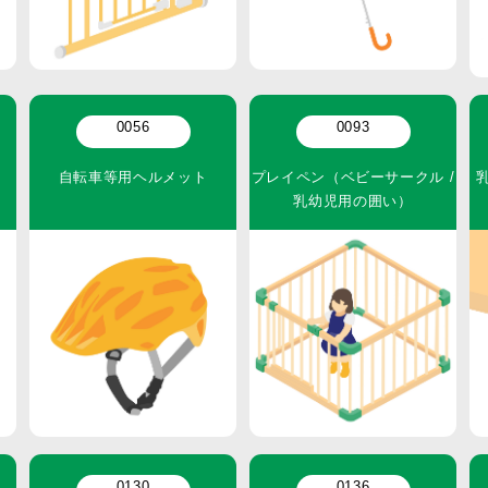
0056
0093
自転車等用ヘルメット
プレイペン（ベビーサークル /
乳幼児用の囲い）
0130
0136