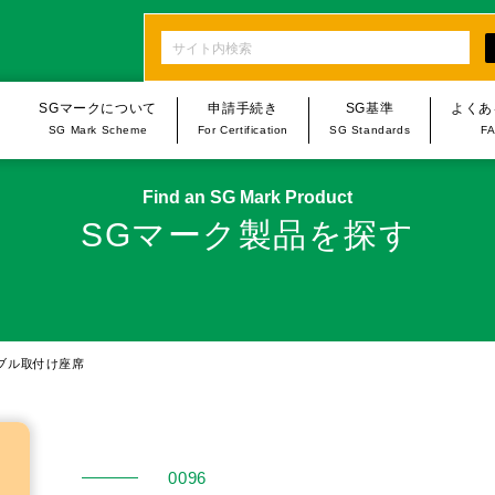
SGマークについて
申請手続き
SG基準
よくあ
SG Mark Scheme
For Certification
SG Standards
F
n
Find an SG Mark Product
SGマーク制度・SG基準
申請手続き
製品一覧
SGマーク製品を探す
SG Mark Scheme
Procedures for Applications/
List of Products
Notifications
手続き・規程類について
乳幼児用品
オンライン申請
The Rules and Procedures
福祉用具
Online Applications/Notifications
SGマーク賠償制度
家具・家庭用品
ブル取付け座席
SG Mark Compensation Scheme
台所用品
スポーツ･レジャー用
0096
家庭用フィットネス用