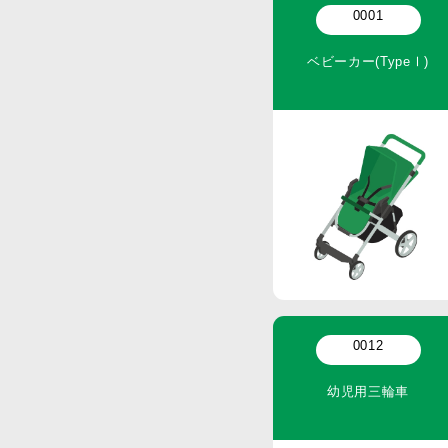
0001
ベビーカー(TypeⅠ)
0012
幼児用三輪車