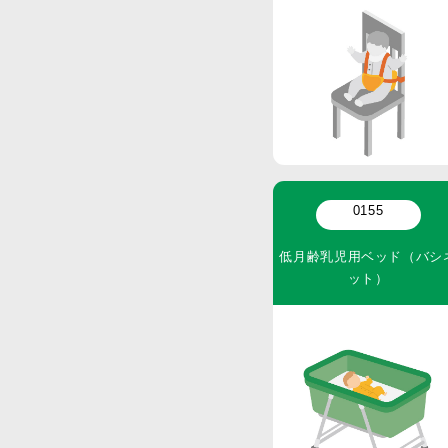
0155
低月齢乳児用ベッド（バシ
ット）