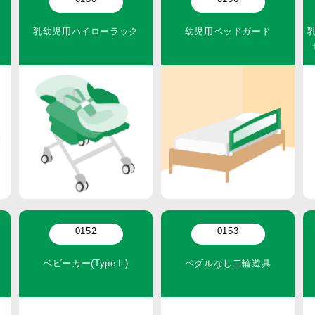
乳幼児用ハイローラック
幼児用ベッドガード
0152
0153
ベビーカー(TypeⅡ)
ペダルなし二輪遊具