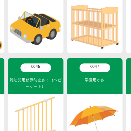
0045
0047
乳幼児用移動防止さく（ベビ
学童用かさ
ーゲート）