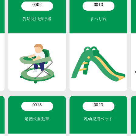
0002
0010
乳幼児用歩行器
すべり台
0018
0023
足踏式自動車
乳幼児用ベッド