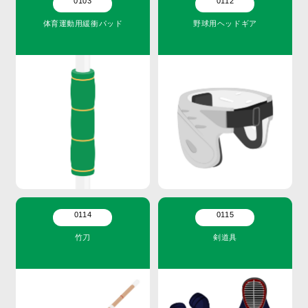
0103
0112
体育運動用緩衝パッド
野球用ヘッドギア
0114
0115
竹刀
剣道具